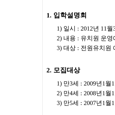
1.
입학설명회
1)
일시
: 2012
년
11
월
2)
내용
:
유치원 운영
3)
대상
:
전원유치원 
2.
모집대상
1)
만
3
세
: 2009
년
1
월
1
2)
만
4
세
: 2008
년
1
월
1
3)
만
5
세
: 2007
년
1
월
1