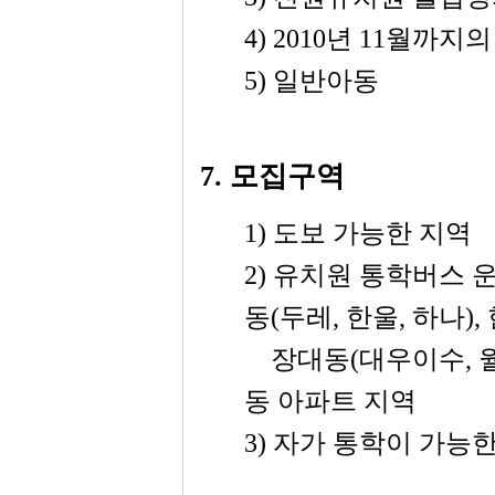
4) 2010
년
11
월까지의
5)
일반아동
7.
모집구역
1)
도보 가능한 지역
2)
유치원 통학버스 
동
(
두레
,
한울
,
하나
),
장대동
(
대우이수
, 
동 아파트 지역
3)
자가 통학이 가능한