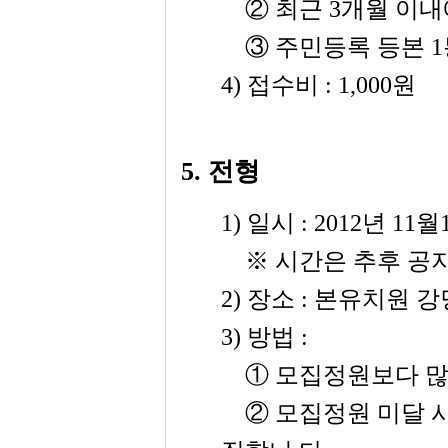
②
최근
3
개월 이내
③
주민등록 등본
1
4)
접수비
: 1,000
원
5.
전형
1)
일시
: 2012
년
11
월
※
시간은 추후 공
2)
장소
:
본유치원 강
3)
방법
:
①
모집정원보다 많
②
모집정원 미달 