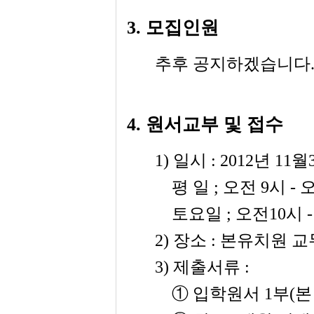
3.
모집인원
추후 공지하겠습니다
4.
원서교부 및 접수
1)
일시
: 2012
년
11
월
평 일
;
오전
9
시
-
토요일
;
오전
10
시
2)
장소
:
본유치원 교
3)
제출서류
:
①
입학원서
1
부
(
본