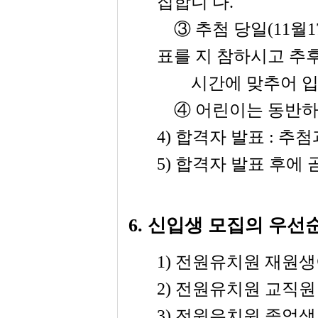
집합니 다
.
③
추첨 당일
(11
월
1
표를 지 참하시고 추
시간에 맞추어 입
④
어린이는 동반하
4)
합격자 발표
:
추첨
5)
합격자 발표 후에 
6.
신입생 모집의 우선
1)
전원유치원 재원생
2)
전원유치원 교직원
3)
전원유치원 졸업생