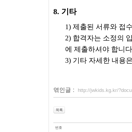
8.
기타
1)
제출된 서류와 접수
2)
합격자는 소정의 입
에 제출하셔야 합니
3)
기타 자세한 내용
엮인글 :
http://jwkids.kg.kr/?d
목록
번호