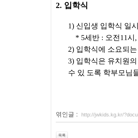
2.
입학식
1)
신입생 입학식 일
* 5
세반
:
오전
11
시
,
2)
입학식에 소요되는
3)
입학식은 유치원의 
수 있 도록 학부모님
엮인글 :
http://jwkids.kg.kr/?d
목록