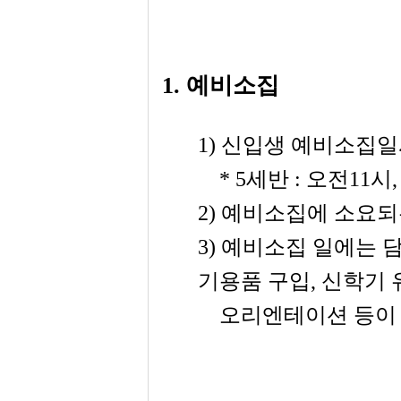
1.
예비소집
1)
신입생 예비소집
* 5
세반
:
오전
11
시
,
2)
예비소집에 소요되
3)
예비소집 일에는 담
기용품 구입
,
신학기 
오리엔테이션 등이