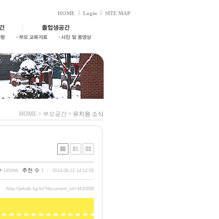
HOME
Login
SITE MAP
HOME
>
부모공간
> 유치원 소식
수
추천 수
185099
1
2014.09.22 14:12:03
http://jwkids.kg.kr/?document_srl=3432858