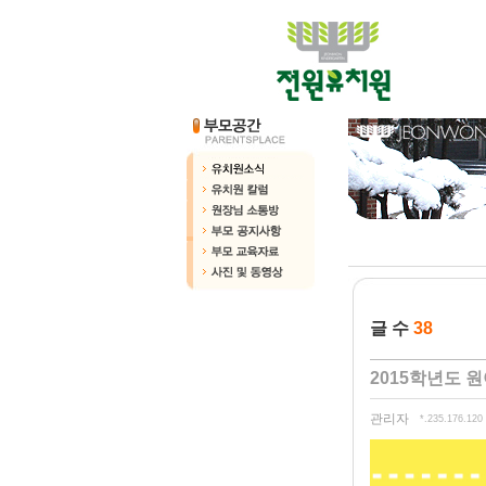
글 수
38
2015학년도 
관리자
*.235.176.120