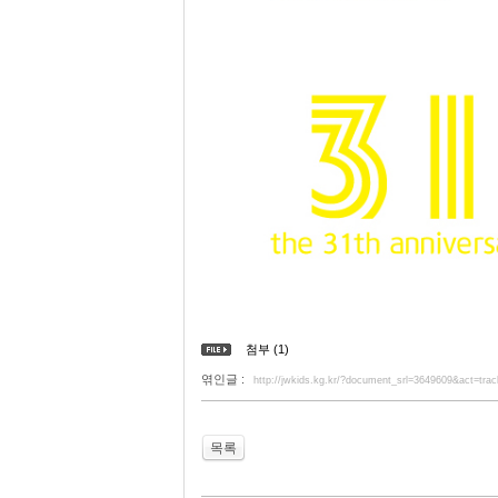
첨부 (1)
엮인글 :
http://jwkids.kg.kr/?document_srl=3649609&act=tr
목록