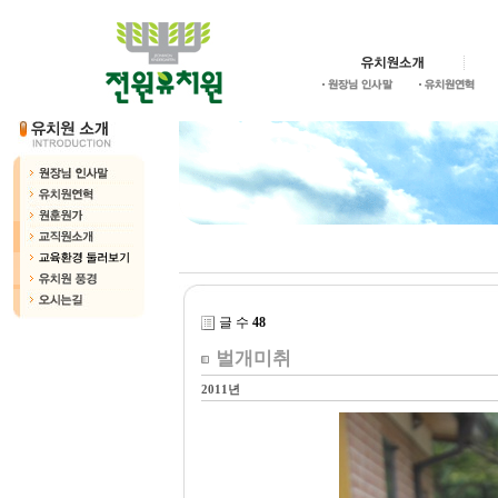
글 수
48
벌개미취
2011년