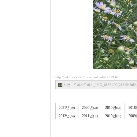
http://jwkids.kg.kr/?document_srl=17219348
사본 - 꾸미기꾸미기_IMG_0152.JPG(213.0KB)[21
2021년
2020년
2019년
201
(29)
(28)
(54)
2012년
2011년
2010년
200
(34)
(31)
(76)