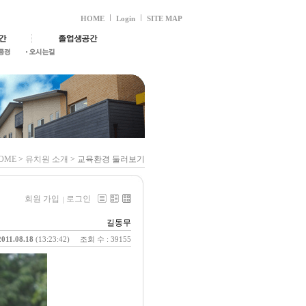
HOME
Login
SITE MAP
OME
>
유치원 소개
> 교육환경 둘러보기
회원 가입
로그인
길동무
2011.08.18
(13:23:42)
조회 수 : 39155