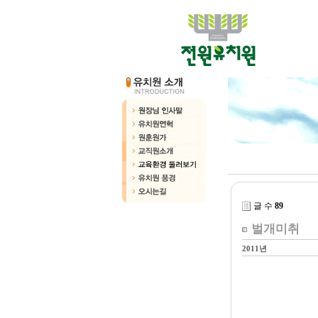
글 수
89
벌개미취
2011년