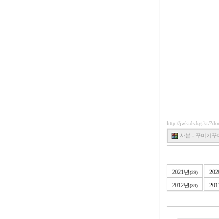
http://jwkids.kg.kr/?
사본 - 꾸미기꾸미기_
2021년
20
(29)
2012년
20
(34)