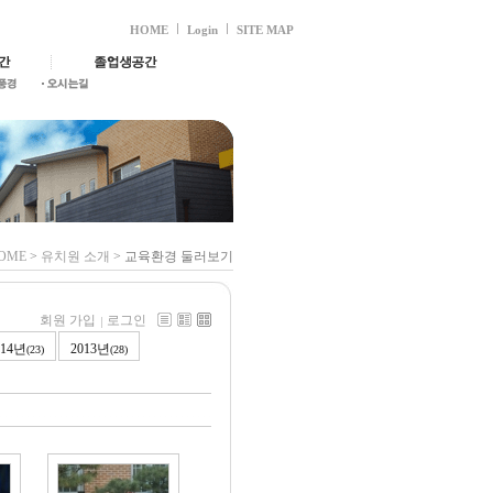
HOME
Login
SITE MAP
OME
>
유치원 소개
> 교육환경 둘러보기
회원 가입
로그인
014년
2013년
(23)
(28)