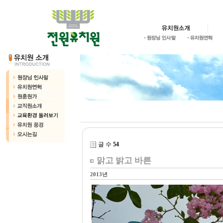
글 수
54
맑고 밝고 바른
2013년