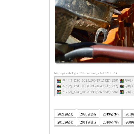
http://jwkids.kg.kr/?document_srl=17218523
꾸미기_DSC_0023.JPG(171.7KB)[236]
꾸미기_
꾸미기_DSC_0008.JPG(104.8KB)[232]
꾸미기_
꾸미기_DSC_0103.JPG(256.5KB)[238]
꾸미기_
2021년
2020년
2019년
201
(29)
(28)
(54)
2012년
2011년
2010년
200
(34)
(31)
(76)