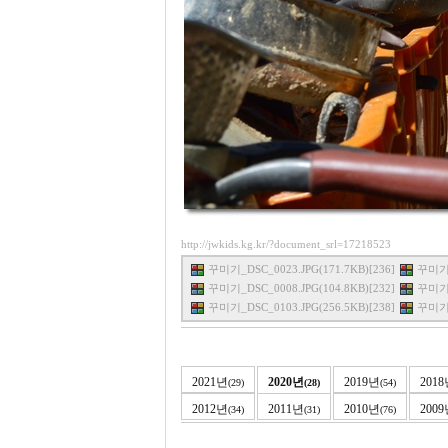
http://jwkids.kg.kr/?document_srl=17218523
꾸미기_DSC_0023.JPG(171.7KB)[236]
꾸미기_
꾸미기_DSC_0008.JPG(104.8KB)[232]
꾸미기_
꾸미기_DSC_0103.JPG(256.5KB)[238]
꾸미기_
2021년
2020년
2019년
201
(29)
(28)
(54)
2012년
2011년
2010년
200
(34)
(31)
(76)