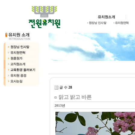
글 수
28
맑고 밝고 바른
2013년