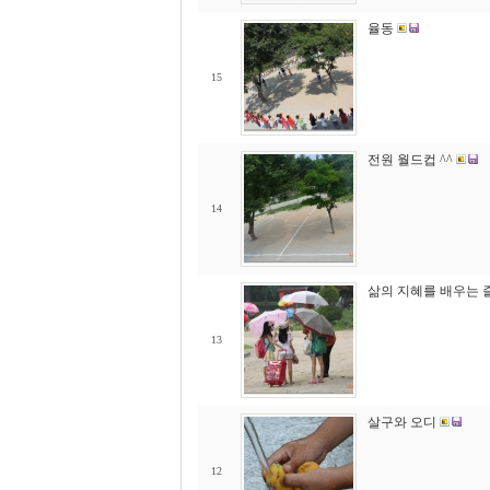
율동
15
전원 월드컵 ^^
14
삶의 지혜를 배우는 
13
살구와 오디
12