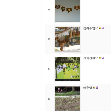
19
참여수업^^
18
가족잔치^^
17
배추밭
16