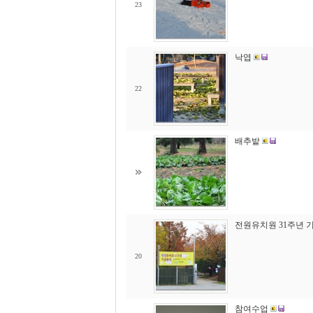
23
낙엽
22
배추밭
전원유치원 31주년 
20
참여수업