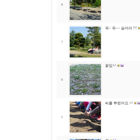
8
꼭~ 꼭~~ 숨어라 !!!
7
꽃잎^^
6
씨를 뿌렸어요.^^
5