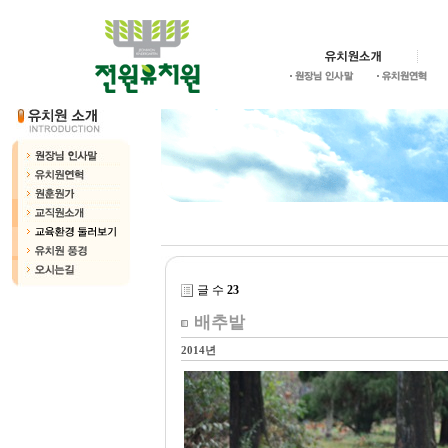
글 수
23
배추밭
2014년