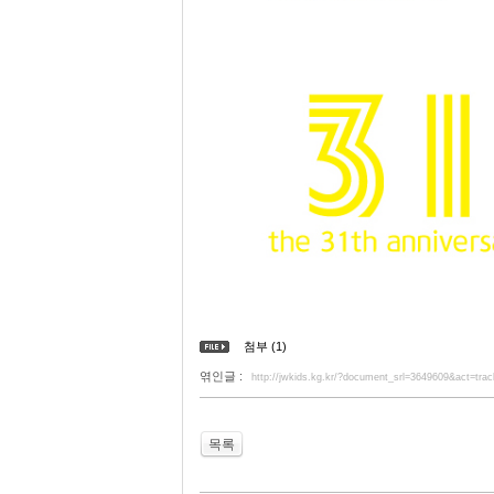
첨부 (1)
엮인글 :
http://jwkids.kg.kr/?document_srl=3649609&act=tr
목록