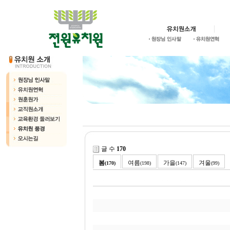
글 수
170
봄
여름
가을
겨울
(170)
(198)
(147)
(99)