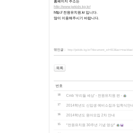
홈페이지 주소는
http://www.jwkids.kg.kr/
http:// 전원유치원.kr 입니다.
많이 이용해주시기 바랍니다.
엮인글 :
http://jwkids.kg.kr/?document_srl=913&act=trackba
목록
번호
18
Cmb '우리들 세상' - 전원유치원 편 -
17
2014학년도 신입생 예비소집과 입학식안
16
2014학년도 원아모집 2차 안내
15
*전원유치원 30주년 기념 영상*